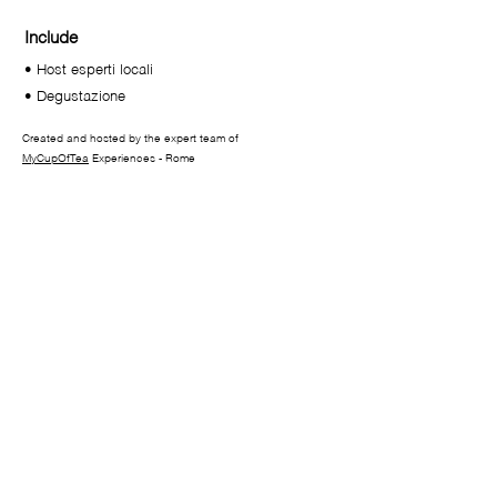
Include
• Host esperti locali
• Degustazione
Created and hosted by the expert team of
MyCupOfTea
Experiences - Rome