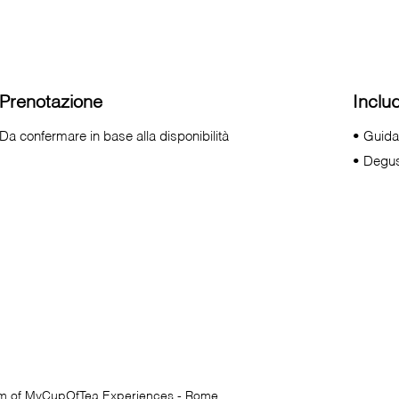
Prenotazione
Inclu
Da confermare in base alla disponibilità
• Guida 
• Degus
am of
MyCupOfTea
Experiences - Rome