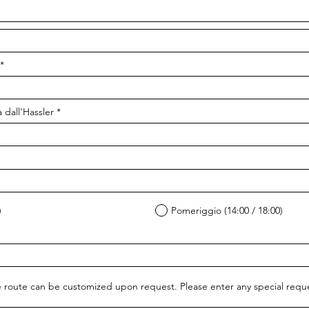
r
*
e
q
u
i
r
 dall'Hassler
*
r
e
e
q
d
u
i
r
e
d
)
Pomeriggio (14:00 / 18:00)
 route can be customized upon request. Please enter any special req