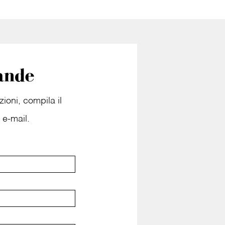
ande
ioni, compila il
 e-mail.