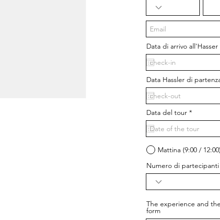
Data di arrivo all'Hasser
Data Hassler di partenza
r
Data del tour
*
e
q
u
i
r
Mattina (9:00 / 12:00
e
d
Numero di partecipanti
The experience and the
form