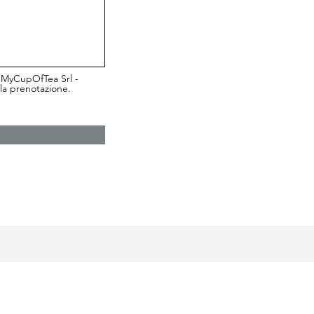
à MyCupOfTea Srl -
lla prenotazione.